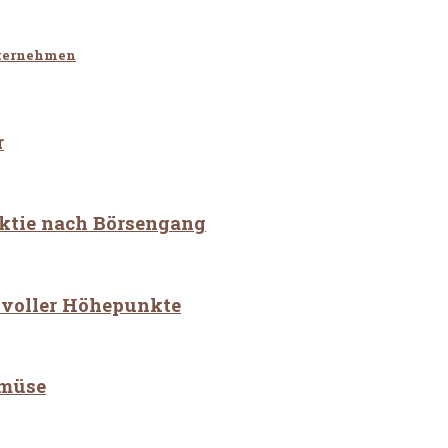
nternehmen
r
ktie nach Börsengang
r voller Höhepunkte
emüse