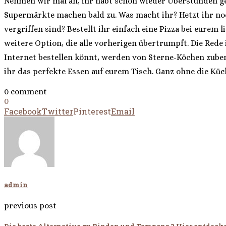
Nehmen wir mal an, ihr habt schon wieder Überstunden gem
Supermärkte machen bald zu. Was macht ihr? Hetzt ihr noc
vergriffen sind? Bestellt ihr einfach eine Pizza bei eurem
weitere Option, die alle vorherigen übertrumpft. Die Rede 
Internet bestellen könnt, werden von Sterne-Köchen zuber
ihr das perfekte Essen auf eurem Tisch. Ganz ohne die Kü
0 comment
0
Facebook
Twitter
Pinterest
Email
admin
previous post
Die beste Alternative zu Binden und Tampons ? Hier entdeck