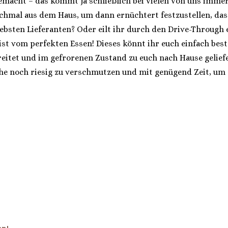
acht – das kommt ja schließlich bei vielen von uns immer 
hmal aus dem Haus, um dann ernüchtert festzustellen, dass
 liebsten Lieferanten? Oder eilt ihr durch den Drive-Through
ist vom perfekten Essen! Dieses könnt ihr euch einfach bestel
eitet und im gefrorenen Zustand zu euch nach Hause gelief
che noch riesig zu verschmutzen und mit genügend Zeit, um
en!