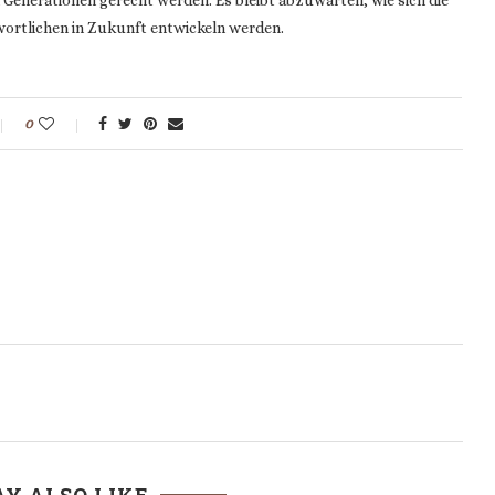
Generationen gerecht werden. Es bleibt abzuwarten, wie sich die
wortlichen in Zukunft entwickeln werden.
0
T