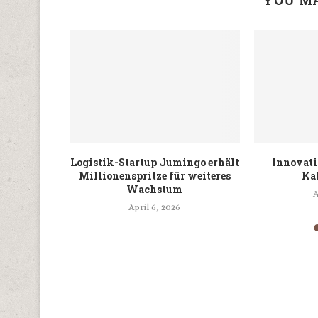
YOU MA
 digitalen
Logistik-Startup Jumingo erhält
Innovati
 Medien
Millionenspritze für weiteres
Ka
Wachstum
A
April 6, 2026