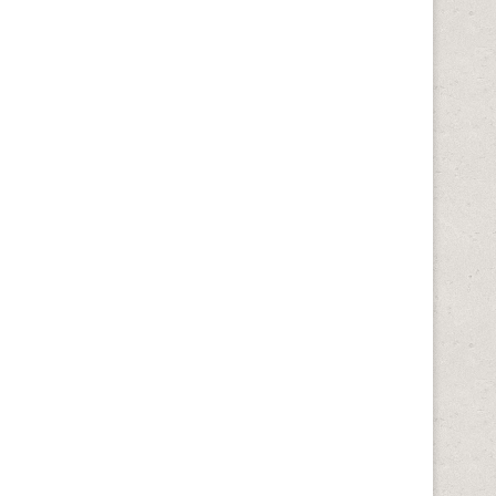
Vielseitiger Einsatz von
Aktuelle Highlights im
rainingsanzügen für Herren in
Admiralspalast Berlin
der...
April 6, 2026
April 6, 2026