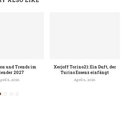
Y ALSO LIKE
on und Trends im
Xerjoff Torino21: Ein Duft, der
lender 2027
Turins Essenz einfängt
T
pril 6, 2026
April 6, 2026