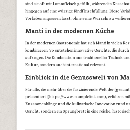
sind sie oft mit Lammfleisch gefüllt, während in Kasachst
hingegen auf eine würzige Rindfleischfüllung. Diese Variab
Vorlieben anpassen lässt, ohne seine Wurzeln zu verliere
Manti in der modernen Küche
In der modernen Gastronomie hat sich Manti in vielen Rest
kombinieren. So entstehen innovative Gerichte, die dur
aufzeigen. Die Kombination aus traditioneller Technik un
Kultur, sondern auch international relevant.
Einblick in die Genusswelt von Ma
Für alle, die mehr über die faszinierende Welt der [gesamt
präsentiert](https://www.examplelink.com), erfahren möchte
Zusammenhänge und die kulinarische Innovation rund um d
Gericht, sondern ein Sprungbrett in eine reiche, historis