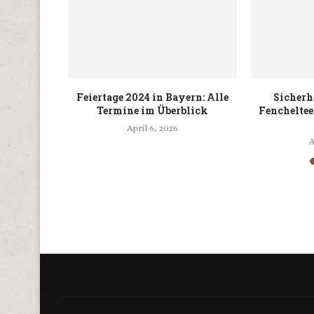
novationen
Feiertage 2024 in Bayern: Alle
Sicherh
ooks und
Termine im Überblick
Fencheltee
it
April 6, 2026
A