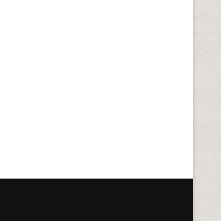
dicchio: Gesundes Blattgemüse
Rammstein-Album „Zeit“: 
für kreative Küche
Meilenstein in der
Rockgeschichte
April 6, 2026
April 6, 2026