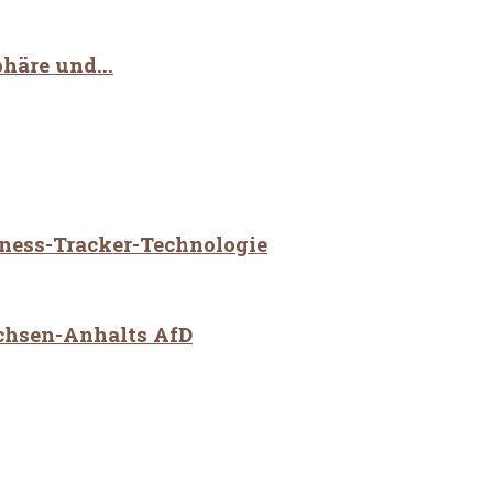
häre und...
tness-Tracker-Technologie
achsen-Anhalts AfD