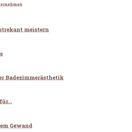
nternehmen
strekant meistern
s
der Badezimmerästhetik
ür...
euem Gewand