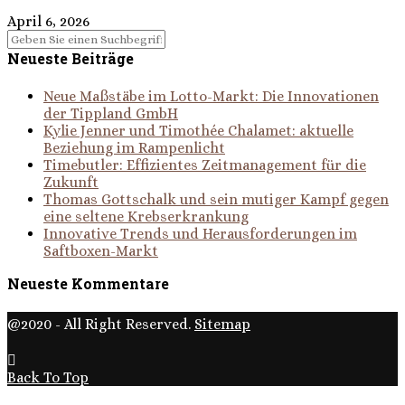
April 6, 2026
Neueste Beiträge
Neue Maßstäbe im Lotto-Markt: Die Innovationen
der Tippland GmbH
Kylie Jenner und Timothée Chalamet: aktuelle
Beziehung im Rampenlicht
Timebutler: Effizientes Zeitmanagement für die
Zukunft
Thomas Gottschalk und sein mutiger Kampf gegen
eine seltene Krebserkrankung
Innovative Trends und Herausforderungen im
Saftboxen-Markt
Neueste Kommentare
@2020 - All Right Reserved.
Sitemap
Back To Top