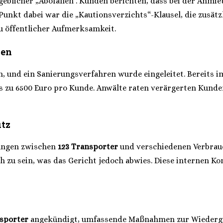
eblicher „Abofallen“. Kunden berichten, dass bei der Anmi
unkt dabei war die „Kautionsverzichts“-Klausel, die zusätzl
zu öffentlicher Aufmerksamkeit.
gen
, und ein Sanierungsverfahren wurde eingeleitet. Bereits i
bis zu 6500 Euro pro Kunde. Anwälte raten verärgerten Kund
utz
zungen zwischen
123 Transporter
und verschiedenen Verbrauc
ch zu sein, was das Gericht jedoch abwies. Diese internen Ko
nsporter
angekündigt, umfassende Maßnahmen zur Wiedergut