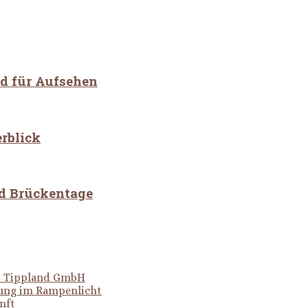
nd für Aufsehen
rblick
nd Brückentage
er Tippland GmbH
hung im Rampenlicht
nft