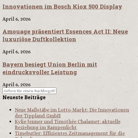
Innovationen im Bosch Kiox 500 Display
April 6, 2026
Amouage präsentiert Essences Act II: Neue
luxuriöse Duftkollektion
April 6, 2026
Bayern besiegt Union Berlin mit
eindrucksvoller Leistung
April 6, 2026
Neueste Beiträge
Neue Maßstäbe im Lotto-Markt: Die Innovationen
der Tippland GmbH
Kylie Jenner und Timothée Chalamet: aktuelle
Beziehung im Rampenlicht
Timebutler: Effizientes Zeitmanagement für die