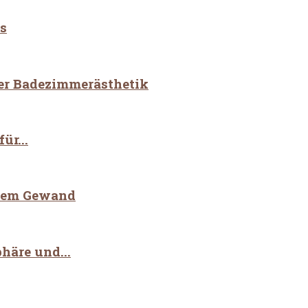
s
der Badezimmerästhetik
ür...
euem Gewand
häre und...