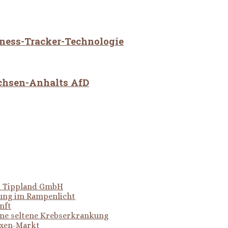
tness-Tracker-Technologie
achsen-Anhalts AfD
er Tippland GmbH
hung im Rampenlicht
nft
ine seltene Krebserkrankung
oxen-Markt