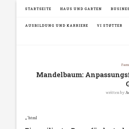
STARTSEITE
HAUS UND GARTEN
BUSINES
AUSBILDUNG UND KARRIERE
VI STØTTER
Fami
Mandelbaum: Anpassungsfä
written by
A
„`html