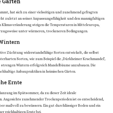
e Gärten
mt, hat sich zu einer vielseitigen und zunehmend gefragten
nicht zuletzt an seiner Anpassungsfähigkeit und den mannigfaltigen
den Klimaveränderung steigen die Temperaturen in Mitteleuropa,
zugsweise unter wärmeren, trockeneren Bedingungen.
 Wintern
ve Züchtung widerstandsfähige Sorten entwickelt, die selbst
terharten Sorten, wie zum Beispiel die ‚Dürkheimer Krachmandel‘,
t strengen Wintern erfolgreich Mandelbäume anzubauen. Die
achhaltige Anbaupraktiken in heimischen Gärten.
che Ernte
lanzung im Spätsommer, da zu dieser Zeit ideale
. Angesichts zunehmender Trockenperioden ist es entscheidend,
er maßvoll zu bewässern. Ein gut durchlässiger Boden und ein
r reichhaltigen Ernte bei.