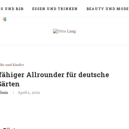
S UND B2B
ESSEN UND TRINKEN
BEAUTY UND MODE
lie und Kinder
higer Allrounder für deutsche
Gärten
dmin
April 6, 2026