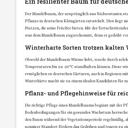
Ein resilienter Baum für deutsch
Der Mandelbaum, der ursprünglich aus Südwestasien stam
Pflanze in deutschen Kleingärten entwickelt. Dies liegt 
Nutzen, die seine Früchte bieten. Mit der fortschreiten
was dem Mandelbaum zugutekommt, denn er gedeiht vor
Winterharte Sorten trotzen kalten
Obwohl der Mandelbaum Wärme liebt, wurde durch selekti
Temperaturen bis zu -25°C standhalten können. Diese win
ermöglichen es deutschen Gärtnern, auch in Regionen mi
Winterhärte macht sie zu einem idealen Kandidaten für n
Pflanz- und Pflegehinweise für rei
Die richtige Pflege eines Mandelbaums beginnt mit der Pf
Bodenbedingungen für ein gesundes Wachstum herrschen
den Baum während der Vegetationsperiode regelmäßig, ab
sonniger Standort fördern das Gedeihen und tragen zu eine