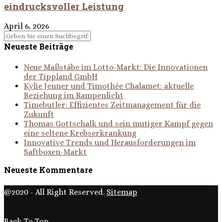
eindrucksvoller Leistung
April 6, 2026
Neueste Beiträge
Neue Maßstäbe im Lotto-Markt: Die Innovationen
der Tippland GmbH
Kylie Jenner und Timothée Chalamet: aktuelle
Beziehung im Rampenlicht
Timebutler: Effizientes Zeitmanagement für die
Zukunft
Thomas Gottschalk und sein mutiger Kampf gegen
eine seltene Krebserkrankung
Innovative Trends und Herausforderungen im
Saftboxen-Markt
Neueste Kommentare
@2020 - All Right Reserved.
Sitemap
Back To Top