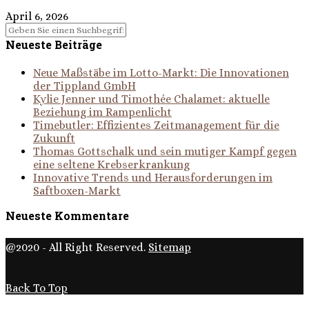
April 6, 2026
Neueste Beiträge
Neue Maßstäbe im Lotto-Markt: Die Innovationen
der Tippland GmbH
Kylie Jenner und Timothée Chalamet: aktuelle
Beziehung im Rampenlicht
Timebutler: Effizientes Zeitmanagement für die
Zukunft
Thomas Gottschalk und sein mutiger Kampf gegen
eine seltene Krebserkrankung
Innovative Trends und Herausforderungen im
Saftboxen-Markt
Neueste Kommentare
@2020 - All Right Reserved.
Sitemap
Back To Top