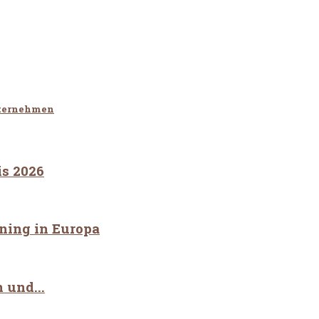
nternehmen
is 2026
ning in Europa
 und...