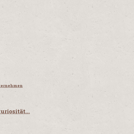
nternehmen
riosität...