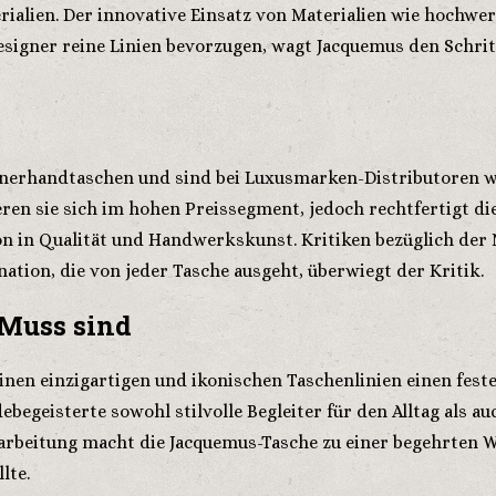
ialien. Der innovative Einsatz von Materialien wie hochwert
esigner reine Linien bevorzugen, wagt Jacquemus den Schrit
nerhandtaschen und sind bei Luxusmarken-Distributoren wie
eren sie sich im hohen Preissegment, jedoch rechtfertigt die
n in Qualität und Handwerkskunst. Kritiken bezüglich der M
tion, die von jeder Tasche ausgeht, überwiegt der Kritik.
Muss sind
nen einzigartigen und ikonischen Taschenlinien einen fest
ebegeisterte sowohl stilvolle Begleiter für den Alltag als 
rarbeitung macht die Jacquemus-Tasche zu einer begehrten
lte.