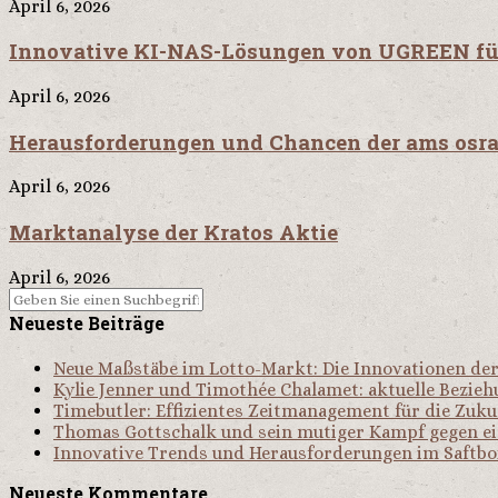
April 6, 2026
Innovative KI-NAS-Lösungen von UGREEN für 
April 6, 2026
Herausforderungen und Chancen der ams osram
April 6, 2026
Marktanalyse der Kratos Aktie
April 6, 2026
Neueste Beiträge
Neue Maßstäbe im Lotto-Markt: Die Innovationen d
Kylie Jenner und Timothée Chalamet: aktuelle Bezie
Timebutler: Effizientes Zeitmanagement für die Zuku
Thomas Gottschalk und sein mutiger Kampf gegen e
Innovative Trends und Herausforderungen im Saftb
Neueste Kommentare