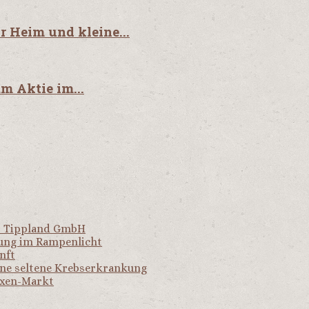
Heim und kleine...
 Aktie im...
er Tippland GmbH
hung im Rampenlicht
nft
ine seltene Krebserkrankung
oxen-Markt