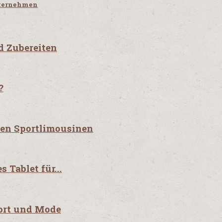
nternehmen
d Zubereiten
?
den Sportlimousinen
 Tablet für...
port und Mode