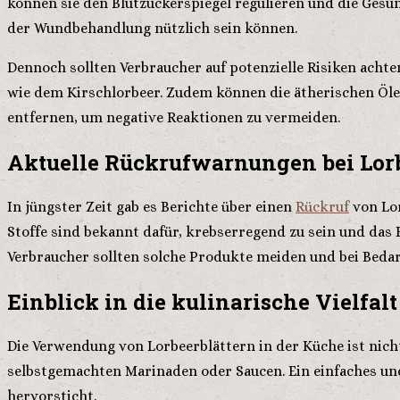
können sie den Blutzuckerspiegel regulieren und die Ges
der Wundbehandlung nützlich sein können.
Dennoch sollten Verbraucher auf potenzielle Risiken achten
wie dem Kirschlorbeer. Zudem können die ätherischen Öle
entfernen, um negative Reaktionen zu vermeiden.
Aktuelle Rückrufwarnungen bei Lorb
In jüngster Zeit gab es Berichte über einen
Rückruf
von Lor
Stoffe sind bekannt dafür, krebserregend zu sein und das
Verbraucher sollten solche Produkte meiden und bei Bedar
Einblick in die kulinarische Vielfalt
Die Verwendung von Lorbeerblättern in der Küche ist nicht
selbstgemachten Marinaden oder Saucen. Ein einfaches und 
hervorsticht.