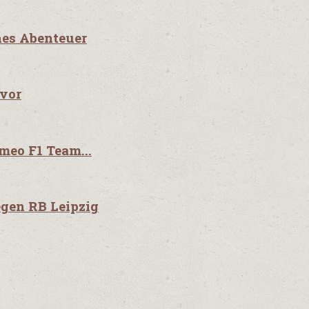
ches Abenteuer
 vor
eo F1 Team...
gen RB Leipzig