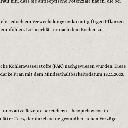
auf hin, dass sie antiseptische Potenziale haben, die bei
steht jedoch ein Verwechslungsrisiko mit giftigen Pflanzen
d empfohlen, Lorbeerblätter nach dem Kochen zu
sche Kohlenwasserstoffe (PAK) nachgewiesen wurden. Diese
 Marke Pran mit dem Mindesthaltbarkeitsdatum 18.11.2022.
 innovative Rezepte bereichern – beispielsweise in
lätter-Tees, der durch seine gesundheitlichen Vorzüge