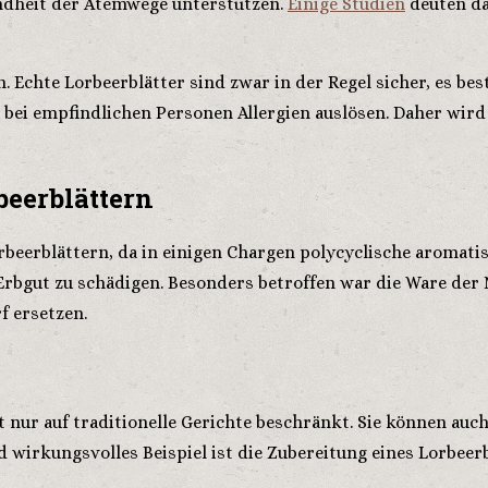
undheit der Atemwege unterstützen.
Einige Studien
deuten dar
. Echte Lorbeerblätter sind zwar in der Regel sicher, es be
 bei empfindlichen Personen Allergien auslösen. Daher wir
eerblättern
beerblättern, da in einigen Chargen polycyclische aromati
 Erbgut zu schädigen. Besonders betroffen war die Ware der
f ersetzen.
 nur auf traditionelle Gerichte beschränkt. Sie können auch
wirkungsvolles Beispiel ist die Zubereitung eines Lorbeerb