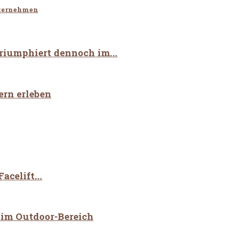
nternehmen
riumphiert dennoch im...
ern erleben
celift...
 im Outdoor-Bereich