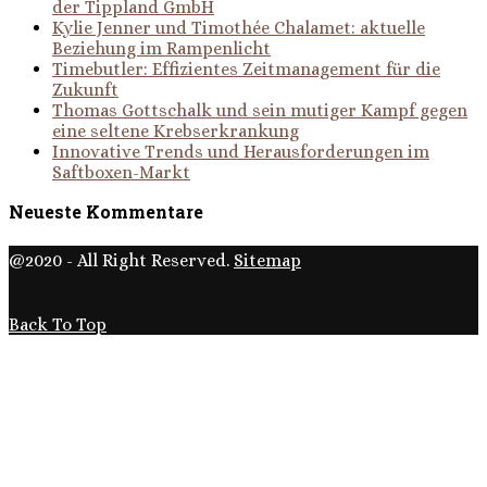
der Tippland GmbH
Kylie Jenner und Timothée Chalamet: aktuelle
Beziehung im Rampenlicht
Timebutler: Effizientes Zeitmanagement für die
Zukunft
Thomas Gottschalk und sein mutiger Kampf gegen
eine seltene Krebserkrankung
Innovative Trends und Herausforderungen im
Saftboxen-Markt
Neueste Kommentare
@2020 - All Right Reserved.
Sitemap
Back To Top