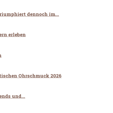
riumphiert dennoch im...
ern erleben
n
stischen Ohrschmuck 2026
ends und...