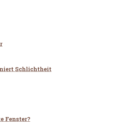
r
iert Schlichtheit
te Fenster?