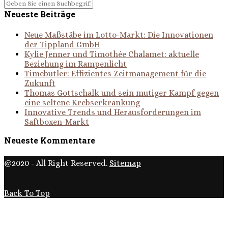
Neueste Beiträge
Neue Maßstäbe im Lotto-Markt: Die Innovationen
der Tippland GmbH
Kylie Jenner und Timothée Chalamet: aktuelle
Beziehung im Rampenlicht
Timebutler: Effizientes Zeitmanagement für die
Zukunft
Thomas Gottschalk und sein mutiger Kampf gegen
eine seltene Krebserkrankung
Innovative Trends und Herausforderungen im
Saftboxen-Markt
Neueste Kommentare
@2020 - All Right Reserved.
Sitemap
Back To Top