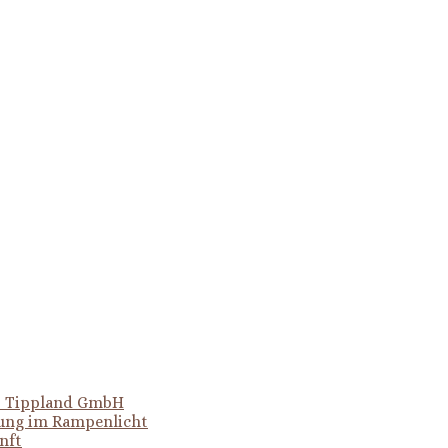
er Tippland GmbH
hung im Rampenlicht
nft