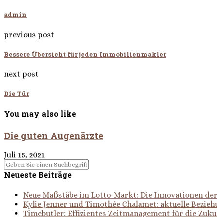
admin
previous post
Bessere Übersicht für jeden Immobilienmakler
next post
Die Tür
You may also like
Die guten Augenärzte
Juli 15, 2021
Neueste Beiträge
Neue Maßstäbe im Lotto-Markt: Die Innovationen d
Kylie Jenner und Timothée Chalamet: aktuelle Bezie
Timebutler: Effizientes Zeitmanagement für die Zuku