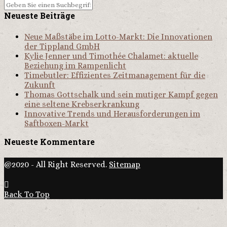
Neueste Beiträge
Neue Maßstäbe im Lotto-Markt: Die Innovationen
der Tippland GmbH
Kylie Jenner und Timothée Chalamet: aktuelle
Beziehung im Rampenlicht
Timebutler: Effizientes Zeitmanagement für die
Zukunft
Thomas Gottschalk und sein mutiger Kampf gegen
eine seltene Krebserkrankung
Innovative Trends und Herausforderungen im
Saftboxen-Markt
Neueste Kommentare
@2020 - All Right Reserved.
Sitemap
Back To Top