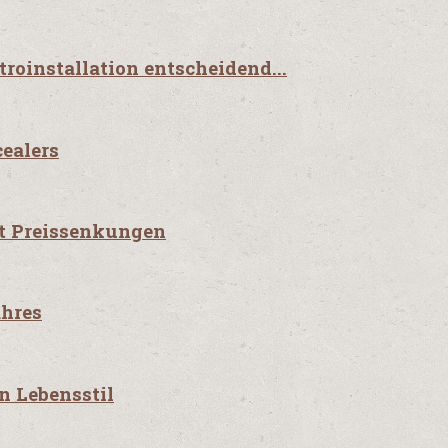
troinstallation entscheidend...
cealers
it Preissenkungen
ahres
n Lebensstil