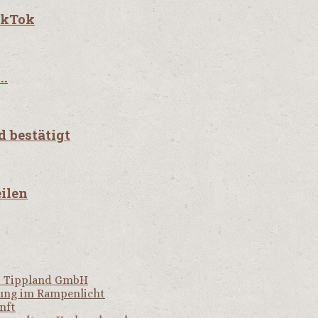
TikTok
..
 bestätigt
ilen
er Tippland GmbH
hung im Rampenlicht
nft