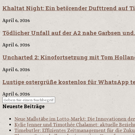
Khaltat Night: Ein betörender Dufttrend auf 
April 6, 2026
Tödlicher Unfall auf der A2 nahe Garbsen und.
April 6, 2026
Uncharted 2: Kinofortsetzung mit Tom Holland
April 6, 2026
Lustige ostergrüße kostenlos für WhatsApp te
April 6, 2026
Neueste Beiträge
Neue Maßstäbe im Lotto-Markt: Die Innovationen d
Kylie Jenner und Timothée Chalamet: aktuelle Bezie
Timebutler: Effizientes Zeitmanagement für die Zuku