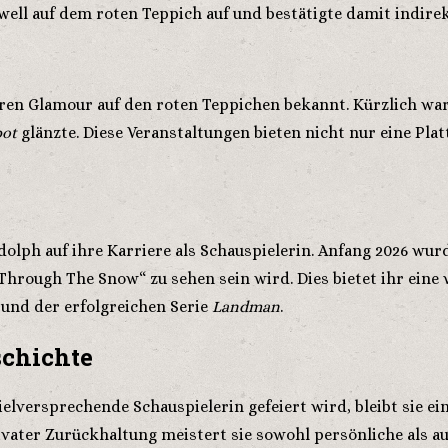
well auf dem roten Teppich auf und bestätigte damit indire
ren Glamour auf den roten Teppichen bekannt. Kürzlich war s
bot
glänzte. Diese Veranstaltungen bieten nicht nur eine Pla
olph auf ihre Karriere als Schauspielerin. Anfang 2026 wur
hrough The Snow“ zu sehen sein wird. Dies bietet ihr eine w
und der erfolgreichen Serie
Landman
.
schichte
elversprechende Schauspielerin gefeiert wird, bleibt sie ein
ivater Zurückhaltung meistert sie sowohl persönliche als a