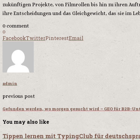
zukünftigen Projekte, von Filmrollen bis hin zu ihren Auf
ihre Entscheidungen und das Gleichgewicht, das sie im Le
0 comment
0
Facebook
Twitter
Pinterest
Email
admin
previous post
Gefunden werden, wo morgen gesucht wird – GEO für B2B-U
You may also like
Tippen lernen mit TypingClub für deutschspr