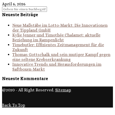
April 6, 2026
Neueste Beiträge
Neue Maßstäbe im Lotto-Markt: Die Innovationen
der Tippland GmbH
Kylie Jenner und Timothée Chalamet: aktuelle
Beziehung im Rampenlicht
Timebutler: Effizientes Zeitmanagement für die
Zukunft
Thomas Gottschalk und sein mutiger Kampf gegen
eine seltene Krebserkrankung
Innovative Trends und Herausforderungen im
Saftboxen-Markt
Neueste Kommentare
@2020 - All Right Reserved.
Sitemap
Back To Top