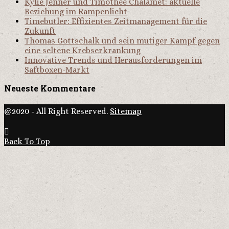
Kylie Jenner und Timothée Chalamet: aktuelle
Beziehung im Rampenlicht
Timebutler: Effizientes Zeitmanagement für die
Zukunft
Thomas Gottschalk und sein mutiger Kampf gegen
eine seltene Krebserkrankung
Innovative Trends und Herausforderungen im
Saftboxen-Markt
Neueste Kommentare
@2020 - All Right Reserved.
Sitemap
Back To Top