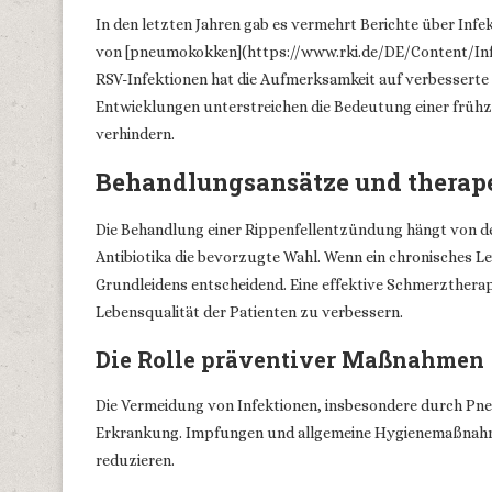
In den letzten Jahren gab es vermehrt Berichte über Infe
von [pneumokokken](https://www.rki.de/DE/Content/In
RSV-Infektionen hat die Aufmerksamkeit auf verbessert
Entwicklungen unterstreichen die Bedeutung einer früh
verhindern.
Behandlungsansätze und thera
Die Behandlung einer Rippenfellentzündung hängt von der
Antibiotika die bevorzugte Wahl. Wenn ein chronisches Le
Grundleidens entscheidend. Eine effektive Schmerztherapi
Lebensqualität der Patienten zu verbessern.
Die Rolle präventiver Maßnahmen
Die Vermeidung von Infektionen, insbesondere durch Pneu
Erkrankung. Impfungen und allgemeine Hygienemaßnahme
reduzieren.