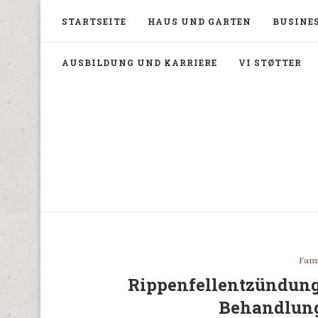
STARTSEITE
HAUS UND GARTEN
BUSINES
AUSBILDUNG UND KARRIERE
VI STØTTER
Fami
Rippenfellentzündun
Behandlun