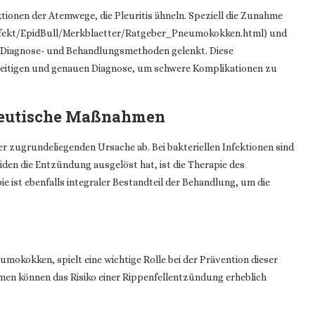
ktionen der Atemwege, die Pleuritis ähneln. Speziell die Zunahme
fekt/EpidBull/Merkblaetter/Ratgeber_Pneumokokken.html) und
e Diagnose- und Behandlungsmethoden gelenkt. Diese
zeitigen und genauen Diagnose, um schwere Komplikationen zu
peutische Maßnahmen
 zugrundeliegenden Ursache ab. Bei bakteriellen Infektionen sind
iden die Entzündung ausgelöst hat, ist die Therapie des
e ist ebenfalls integraler Bestandteil der Behandlung, um die
mokokken, spielt eine wichtige Rolle bei der Prävention dieser
n können das Risiko einer Rippenfellentzündung erheblich